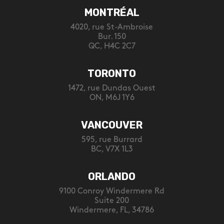
MONTRÉAL
4020, rue St-Ambroise
Bur. 150
QC, H4C 2C7
TORONTO
1472, rue Dundas Ouest
ON, M6J 1Y6
VANCOUVER
595, rue Burrard
BC, V7X 1L3
ORLANDO
9100 Conroy Windermere Rd
Suite 200
Windermere, FL, 34786