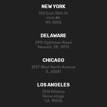
NEW YORK
350 East 30th St
Unit #A
NY, 10016
DELAWARE
2915 Ogletown Road
Newark, DE, 19713
CHICAGO
2557 West North Avenue
IL, 60647
LOS ANGELES
5514 Wilshire
9ème étage
CA, 90036