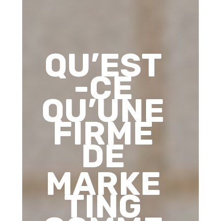
QU’EST
-CE
QU’UNE
FIRME
DE
MARKE
TING