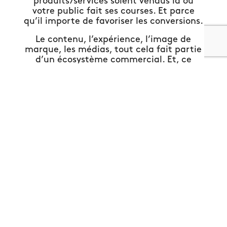
produits/services soient vendus là où
votre public fait ses courses. Et parce
qu’il importe de favoriser les conversions.
Le contenu, l’expérience, l’image de
marque, les médias, tout cela fait partie
d’un écosystème commercial. Et, ce
système est lié aux ventes. La philosophie
de VIBRANT est la suivante : miser sur
une expérience positive pour les
consommateurs et stimuler
l’engagement sont deux priorités qui
doivent mener à une croissance positive.
Même si vous possédez déjà la meilleure
équipe des ventes, il reste toujours des
angles morts ou des écarts à combler. En
intégrant VIBRANT à votre équipe, vous
obtiendrez une vision à 360 degrés de
votre circuit commercial. Vous pourrez
compter sur notre technologie de rapport
et notre compréhension du parcours
client. Puis, vous aurez enfin les moyens