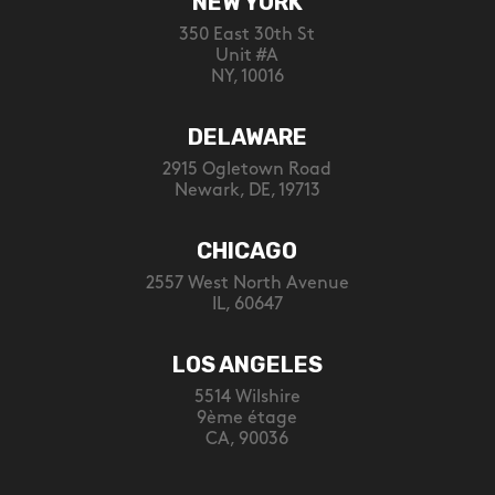
NEW YORK
350 East 30th St
Unit #A
NY, 10016
DELAWARE
2915 Ogletown Road
Newark, DE, 19713
CHICAGO
2557 West North Avenue
IL, 60647
LOS ANGELES
5514 Wilshire
9ème étage
CA, 90036