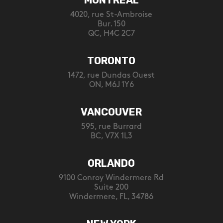
4020, rue St-Ambroise
Bur. 150
QC, H4C 2C7
TORONTO
1472, rue Dundas Ouest
ON, M6J 1Y6
VANCOUVER
595, rue Burrard
BC, V7X 1L3
ORLANDO
9100 Conroy Windermere Rd
Suite 200
Windermere, FL, 34786